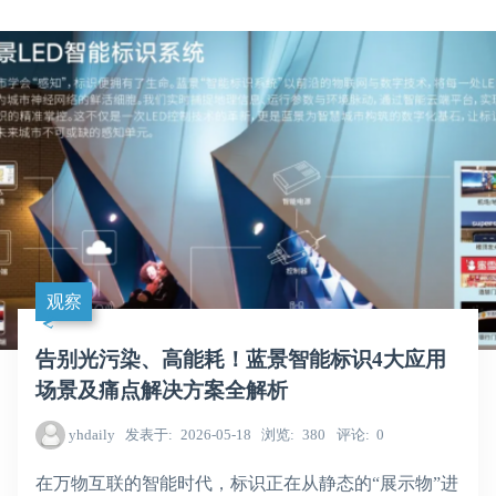
观察
告别光污染、高能耗！蓝景智能标识4大应用
场景及痛点解决方案全解析
yhdaily
发表于
2026-05-18
浏览
380
评论
0
在万物互联的智能时代，标识正在从静态的“展示物”进